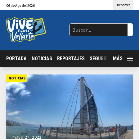
Reportes
06
de
Ago
del 2026
PORTADA
NOTICIAS
REPORTAJES
SEGURIDAD
MÁS
JALISCO
NOTICIAS
mayo 27, 2022