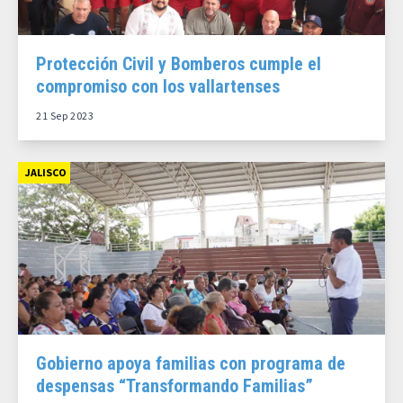
Protección Civil y Bomberos cumple el
compromiso con los vallartenses
21 Sep 2023
JALISCO
Gobierno apoya familias con programa de
despensas “Transformando Familias”