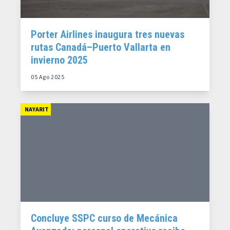
Porter Airlines inaugura tres nuevas
rutas Canadá–Puerto Vallarta en
invierno 2025
05 Ago 2025
NAYARIT
Concluye SSPC curso de Mecánica