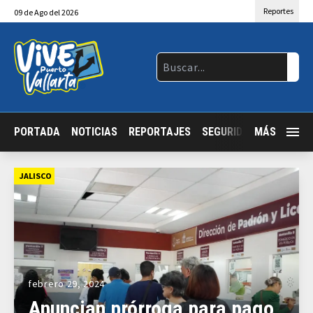
Reportes
09
de
Ago
del 2026
PORTADA
NOTICIAS
REPORTAJES
SEGURIDAD
MÁS
JALISCO
JALISCO
febrero 29, 2024
Anuncian prórroga para pago