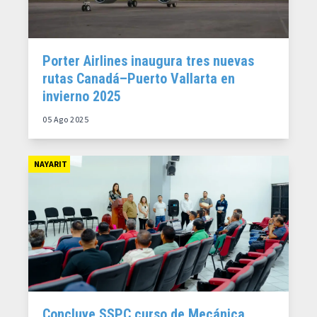
Porter Airlines inaugura tres nuevas
rutas Canadá–Puerto Vallarta en
invierno 2025
05 Ago 2025
NAYARIT
Concluye SSPC curso de Mecánica