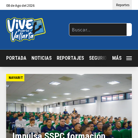
Reportes
08
de
Ago
del 2026
PORTADA
NOTICIAS
REPORTAJES
SEGURIDAD
MÁS
JALISCO
NAYARIT
julio 15, 2025
Impulsa SSPC formación