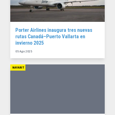
Porter Airlines inaugura tres nuevas
rutas Canadá–Puerto Vallarta en
invierno 2025
05 Ago 2025
NAYARIT