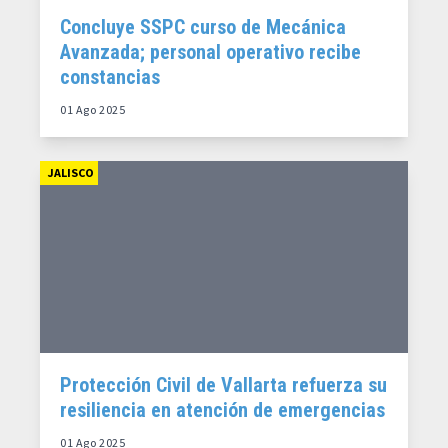
Concluye SSPC curso de Mecánica
Avanzada; personal operativo recibe
constancias
01 Ago 2025
JALISCO
Protección Civil de Vallarta refuerza su
resiliencia en atención de emergencias
01 Ago 2025