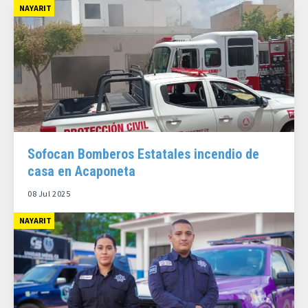
NAYARIT
Sofocan Bomberos Estatales incendio de
casa en Acaponeta
08 Jul 2025
NAYARIT