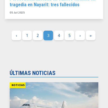
tragedia en Nayarit: tres fallecidos
05 Jul 2025
‹
1
2
3
4
5
›
»
ÚLTIMAS NOTICIAS
NOTICIAS