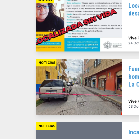
Loc
des
Vive 
24 Oc
NOTICIAS
Fuer
hom
La 
Vive 
08 Oc
NOTICIAS
Inca