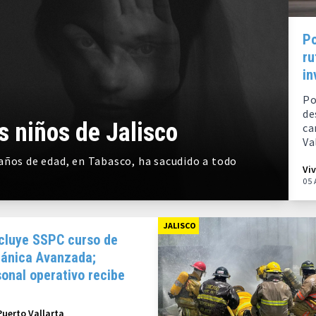
Po
ru
in
Po
de
s niños de Jalisco
ca
Va
años de edad, en Tabasco, ha sacudido a todo
Vi
05 
JALISCO
cluye SSPC curso de
ánica Avanzada;
onal operativo recibe
stancias
Puerto Vallarta