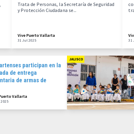
Trata de Personas, la Secretaría de Seguridad
co
o
y Protección Ciudadana se...
tr
Vive Puerto Vallarta
Vi
31 Jul 2025
31 
JALISCO
artenses participan en la
nada de entrega
untaria de armas de
go
Puerto Vallarta
l 2025