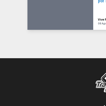
por 
Vive 
08 Ag