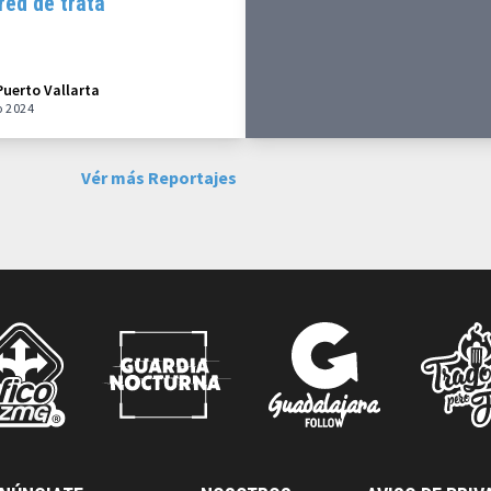
red de trata
Puerto Vallarta
o 2024
Vér más Reportajes