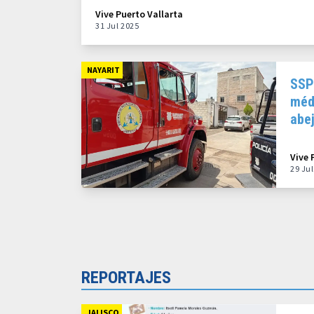
Vive Puerto Vallarta
31 Jul 2025
NAYARIT
SSP
méd
abe
Vive 
29 Ju
REPORTAJES
JALISCO