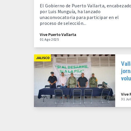
El Gobierno de Puerto Vallarta, encabezad
por Luis Munguía, ha lanzado
unaconvocatoria para participar en el
proceso de selección...
Vive Puerto Vallarta
01 Ago 2025
JALISCO
Vall
jor
vol
fue
Vive 
31 Ju