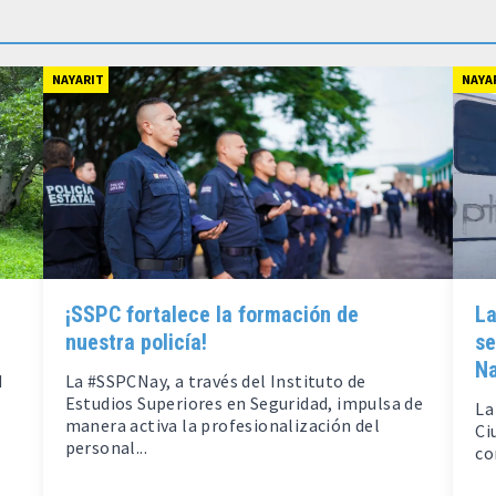
NAYARIT
NAYA
¡SSPC fortalece la formación de
La
nuestra policía!
se
N
d
La #SSPCNay, a través del Instituto de
Estudios Superiores en Seguridad, impulsa de
La
manera activa la profesionalización del
Ci
personal...
co