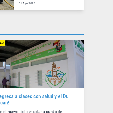
01 Ago 2025
SCO
egresa a clases con salud y el Dr.
cán!
n el nuevo ciclo escolar a punto de