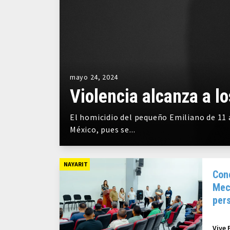
mayo 24, 2024
Violencia alcanza a lo
El homicidio del pequeño Emiliano de 11 
México, pues se...
NAYARIT
Con
Mec
pers
con
Vive 