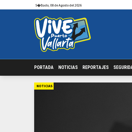
S�bado
,
08
de
Agosto
del 2026
PORTADA
NOTICIAS
REPORTAJES
SEGURID
NOTICIAS