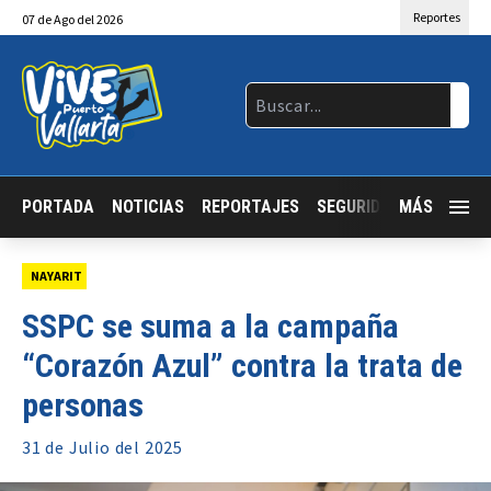
Reportes
07
de
Ago
del 2026
PORTADA
NOTICIAS
REPORTAJES
SEGURIDAD
MÁS
JALISCO
NAYARIT
SSPC se suma a la campaña
“Corazón Azul” contra la trata de
personas
31 de
Julio
del 2025