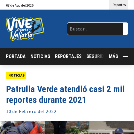
Reportes
07
de
Ago
del 2026
PORTADA
NOTICIAS
REPORTAJES
SEGURIDAD
MÁS
JALISCO
NOTICIAS
Patrulla Verde atendió casi 2 mil
reportes durante 2021
10 de
Febrero
del 2022