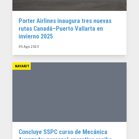
Porter Airlines inaugura tres nuevas
rutas Canadá–Puerto Vallarta en
invierno 2025
05 Ago 2025
NAYARIT
Concluye SSPC curso de Mecánica