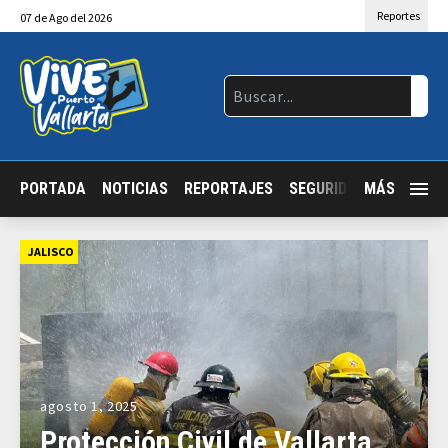
Reportes
07
de
Ago
del 2026
PORTADA
NOTICIAS
REPORTAJES
SEGURIDAD
MÁS
JALISCO
JALISCO
agosto 1, 2025
Protección Civil de Vallarta