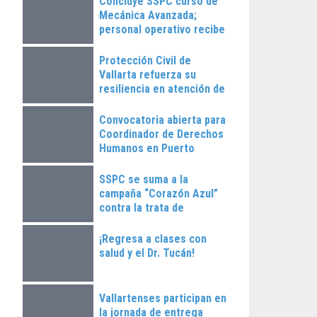
Concluye SSPC curso de
Mecánica Avanzada;
personal operativo recibe
constancias
Protección Civil de
Vallarta refuerza su
resiliencia en atención de
emergencias
Convocatoria abierta para
Coordinador de Derechos
Humanos en Puerto
Vallarta
SSPC se suma a la
campaña “Corazón Azul”
contra la trata de
personas
¡Regresa a clases con
salud y el Dr. Tucán!
Vallartenses participan en
la jornada de entrega