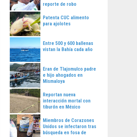
reporte de robo
Patenta CUC alimento
para ajolotes
Entre 500 y 600 ballenas
vistan la Bahía cada año
Eran de Tlajomulco padre
e hijo ahogados en
Mismaloya
Reportan nueva
interacción mortal con
tiburón en México
Miembros de Corazones
Unidos se infectaron tras
búsqueda en fosa de