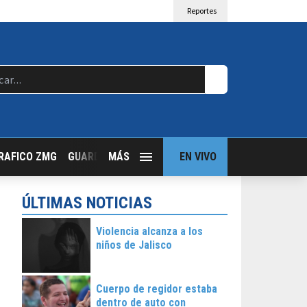
Reportes
RAFICO ZMG
GUARDIA NOCTURNA
MÁS
GUADALAJARA FOLLOW
EN VIVO
T
ÚLTIMAS NOTICIAS
Violencia alcanza a los
niños de Jalisco
Cuerpo de regidor estaba
dentro de auto con