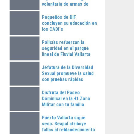
voluntaria de armas de
fuego
Pequeños de DIF
concluyen su educación en
los CADI´s
Policías refuerzan la
seguridad en el parque
lineal de Fluvial Vallarta
Jefatura de la Diversidad
Sexual promueve la salud
con pruebas rápidas
Disfruta del Paseo
Dominical en la 41 Zona
Militar con tu familia
Puerto Vallarta sigue
seco: Seapal atribuye
fallas al reblandecimiento