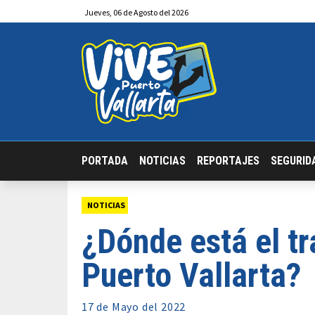
Jueves
,
06
de
Agosto
del 2026
PORTADA
NOTICIAS
REPORTAJES
SEGURID
NOTICIAS
¿Dónde está el tr
Puerto Vallarta?
17 de
Mayo
del 2022