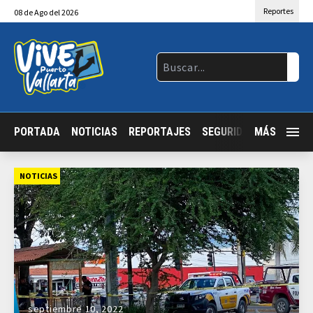
Reportes
08
de
Ago
del 2026
PORTADA
NOTICIAS
REPORTAJES
SEGURIDAD
MÁS
JALISCO
NOTICIAS
septiembre 10, 2022