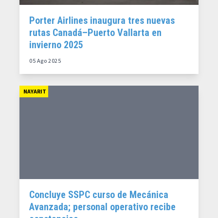
Porter Airlines inaugura tres nuevas
rutas Canadá–Puerto Vallarta en
invierno 2025
05 Ago 2025
NAYARIT
Concluye SSPC curso de Mecánica
Avanzada; personal operativo recibe