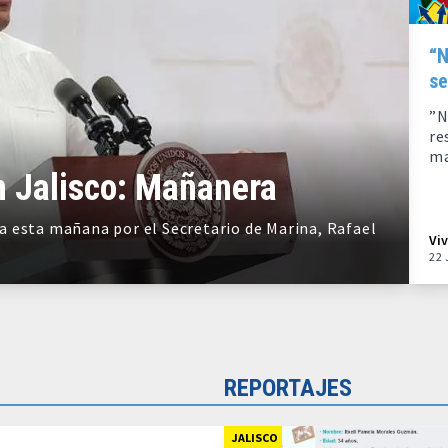
“N
se
”N
re
ma
n Jalisco: Mañanera
a esta mañana por el Secretario de Marina, Rafael
Vi
22 
REPORTAJES
JALISCO