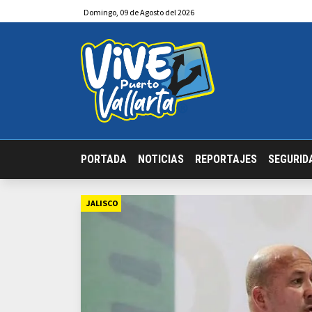
Domingo
,
09
de
Agosto
del 2026
PORTADA
NOTICIAS
REPORTAJES
SEGURID
JALISCO