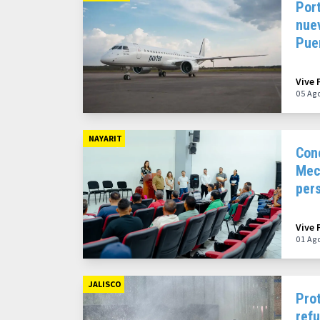
Port
nue
Puer
202
Vive 
05 Ag
NAYARIT
Con
Mec
pers
con
Vive 
01 Ag
JALISCO
Prot
refu