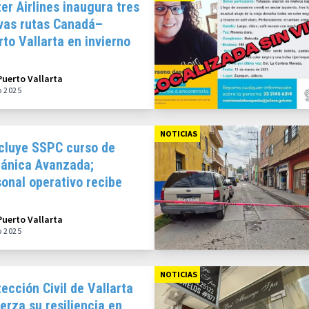
er Airlines inaugura tres
vas rutas Canadá–
to Vallarta en invierno
5
Puerto Vallarta
o 2025
NOTICIAS
cluye SSPC curso de
ánica Avanzada;
onal operativo recibe
stancias
Puerto Vallarta
o 2025
NOTICIAS
ección Civil de Vallarta
erza su resiliencia en