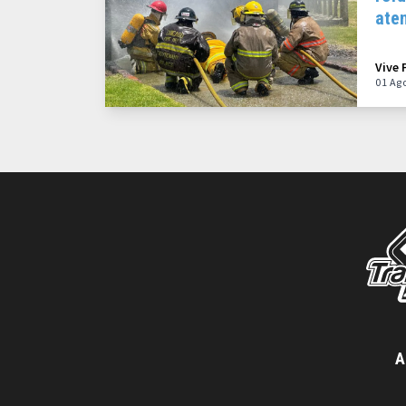
ate
Vive 
01 Ag
A