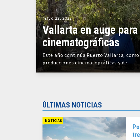
mayo 22, 2023
Vallarta en auge para
cinematográficas
Este año continúa Puerto Vallarta, como 
producciones cinematográficas y de...
ÚLTIMAS NOTICIAS
NOTICIAS
Po
tr