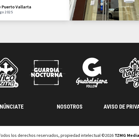
e Puerto Vallarta
go 2025
NÚNCIATE
NOSOTROS
AVISO DE PRIV
Todos los derechos reservados, propiedad intelectual ©2026
TZMG Medi