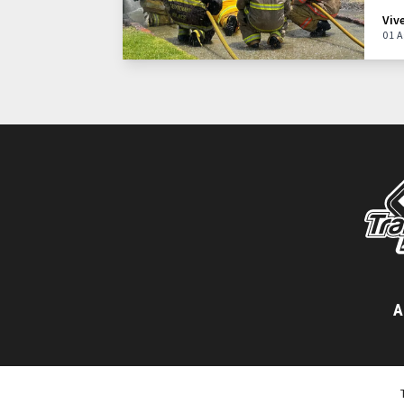
Viv
01 A
A