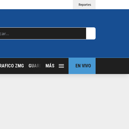
Reportes
RAFICO ZMG
GUARDIA NOCTURNA
MÁS
GUADALAJARA FOLLOW
EN VIVO
T