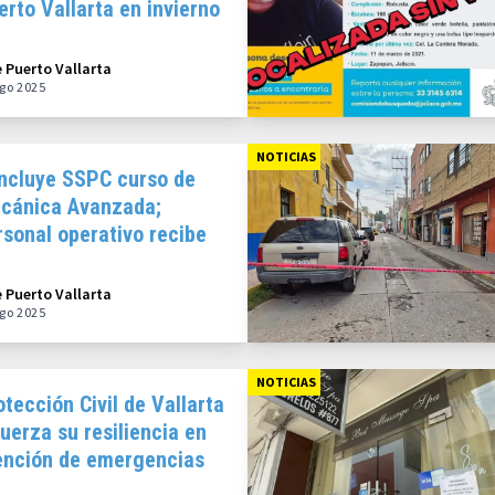
erto Vallarta en invierno
25
e Puerto Vallarta
go 2025
NOTICIAS
ncluye SSPC curso de
cánica Avanzada;
rsonal operativo recibe
nstancias
e Puerto Vallarta
go 2025
NOTICIAS
otección Civil de Vallarta
fuerza su resiliencia en
ención de emergencias