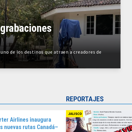
 grabaciones
uno de los destinos que atraen a creadores de
REPORTAJES
JALISCO
rter Airlines inaugura
es nuevas rutas Canadá–