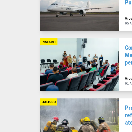
Pu
20
Viv
05 A
NAYARIT
Co
Me
pe
co
Viv
01 A
JALISCO
Pr
re
at