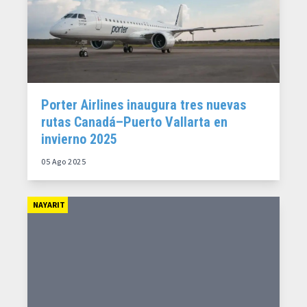
Porter Airlines inaugura tres nuevas
rutas Canadá–Puerto Vallarta en
invierno 2025
05 Ago 2025
NAYARIT