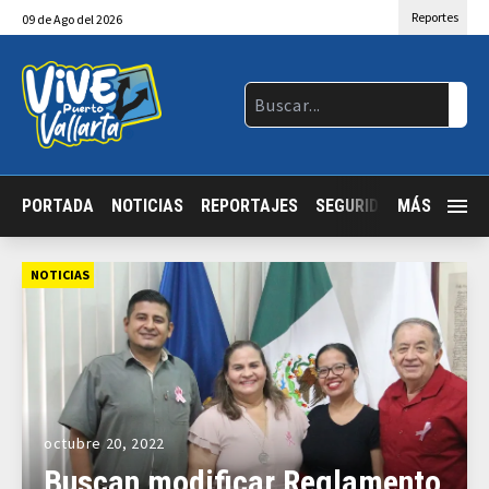
Reportes
09
de
Ago
del 2026
PORTADA
NOTICIAS
REPORTAJES
SEGURIDAD
MÁS
JALISCO
NOTICIAS
octubre 20, 2022
Buscan modificar Reglamento