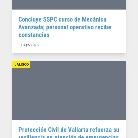
Concluye SSPC curso de Mecánica
Avanzada; personal operativo recibe
constancias
01 Ago 2025
JALISCO
Protección Civil de Vallarta refuerza su
resiliencia en atención de emergencias