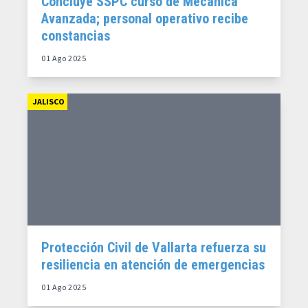
Concluye SSPC curso de Mecánica
Avanzada; personal operativo recibe
constancias
01 Ago 2025
JALISCO
Protección Civil de Vallarta refuerza su
resiliencia en atención de emergencias
01 Ago 2025