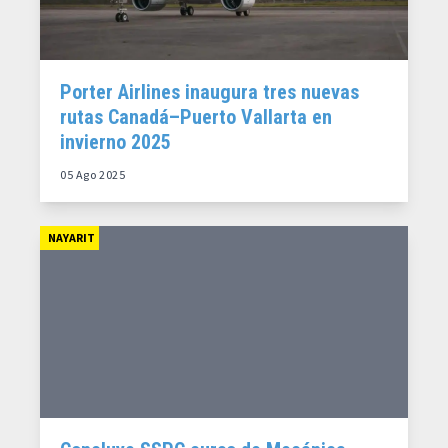
Porter Airlines inaugura tres nuevas
rutas Canadá–Puerto Vallarta en
invierno 2025
05 Ago 2025
NAYARIT