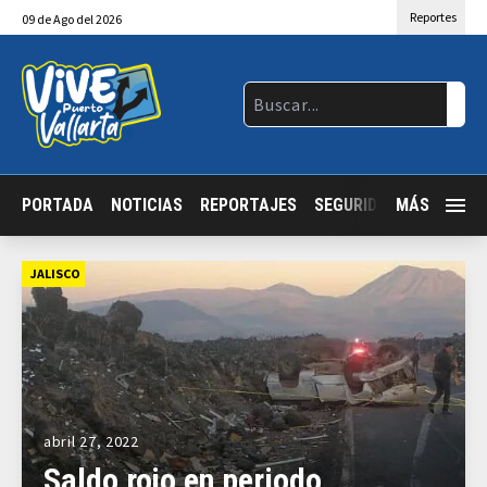
Reportes
09
de
Ago
del 2026
PORTADA
NOTICIAS
REPORTAJES
SEGURIDAD
MÁS
JALISCO
JALISCO
abril 27, 2022
Saldo rojo en periodo