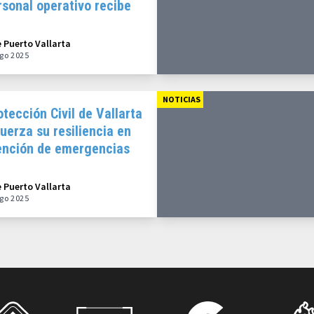
rsonal operativo recibe
nstancias
e Puerto Vallarta
go 2025
NOTICIAS
otección Civil de Vallarta
fuerza su resiliencia en
ención de emergencias
e Puerto Vallarta
go 2025