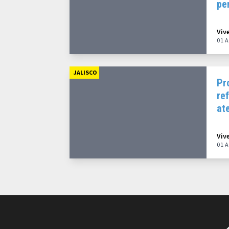
pe
co
Viv
01 A
JALISCO
Pr
re
at
Viv
01 A