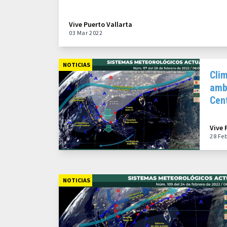
Vive Puerto Vallarta
03 Mar 2022
NOTICIAS
Clim
amb
Cent
Vive 
28 Fe
NOTICIAS