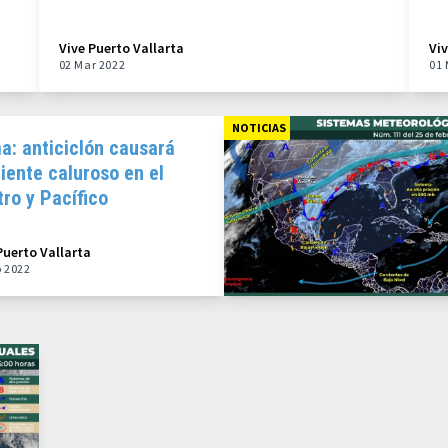
Vive Puerto Vallarta
Vi
02 Mar 2022
01 
NOTICIAS
a: anticiclón causará
iente caluroso en el
ro y Pacífico
Puerto Vallarta
b 2022