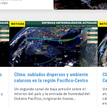
r 2022
NOTICIAS
NOTI
o
Clima: nublados dispersos y ambiente
Cl
caluroso en la región Pacífico-Centro
Ce
s
Un segundo canal de baja presión sobre el
Un
 y
interior del país y la entrada de humedad del
at
Océano Pacífico, originarán lluvias...
cá
en.