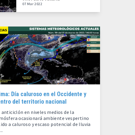
07 Mar 2022
CIAS
ima: Día caluroso en el Occidente y
ntro del territorio nacional
 anticiclón en niveles medios de la
mósfera ocasionará ambiente vespertino
lido a caluroso y escaso potencial de lluvia
..