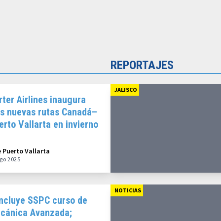
REPORTAJES
JALISCO
rter Airlines inaugura
es nuevas rutas Canadá–
erto Vallarta en invierno
25
e Puerto Vallarta
go 2025
NOTICIAS
ncluye SSPC curso de
cánica Avanzada;