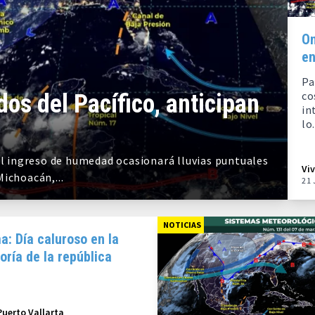
On
en
Pa
co
dos del Pacífico, anticipan
in
lo.
 el ingreso de humedad ocasionará lluvias puntuales
Vi
ichoacán,...
21 
NOTICIAS
a: Día caluroso en la
ría de la república
Puerto Vallarta