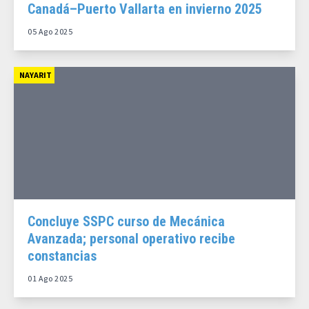
Canadá–Puerto Vallarta en invierno 2025
05 Ago 2025
NAYARIT
Concluye SSPC curso de Mecánica
Avanzada; personal operativo recibe
constancias
01 Ago 2025