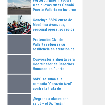
Porter Airlines inaugura
tres nuevas rutas Canadá–
Puerto Vallarta en invierno
2025
Concluye SSPC curso de
Mecánica Avanzada;
personal operativo recibe
constancias
Protección Civil de
Vallarta refuerza su
resiliencia en atención de
emergencias
Convocatoria abierta para
Coordinador de Derechos
Humanos en Puerto
Vallarta
SSPC se suma a la
campaña “Corazón Azul”
contra la trata de
personas
¡Regresa a clases con
salud y el Dr. Tucán!