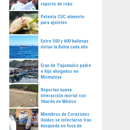
reporte de robo
Patenta CUC alimento
para ajolotes
Entre 500 y 600 ballenas
vistan la Bahía cada año
Eran de Tlajomulco padre
e hijo ahogados en
Mismaloya
Reportan nueva
interacción mortal con
tiburón en México
Miembros de Corazones
Unidos se infectaron tras
búsqueda en fosa de