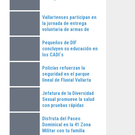
Vallartenses participan en
la jornada de entrega
voluntaria de armas de
fuego
Pequeños de DIF
concluyen su educación en
los CADI´s
Policías refuerzan la
seguridad en el parque
lineal de Fluvial Vallarta
Jefatura de la Diversidad
Sexual promueve la salud
con pruebas rápidas
Disfruta del Paseo
Dominical en la 41 Zona
Militar con tu familia