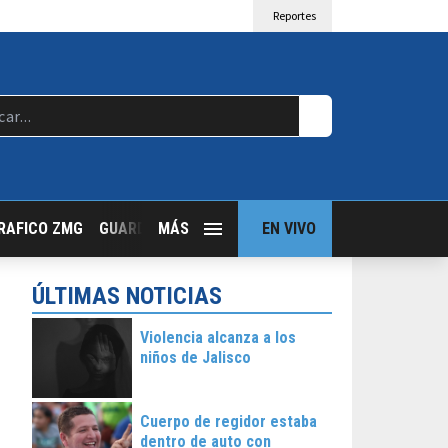
Reportes
RAFICO ZMG
GUARDIA NOCTURNA
MÁS
GUADALAJARA FOLLOW
EN VIVO
T
ÚLTIMAS NOTICIAS
Violencia alcanza a los
niños de Jalisco
Cuerpo de regidor estaba
dentro de auto con