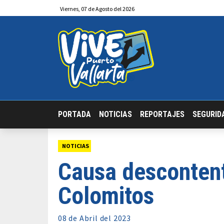
Viernes
,
07
de
Agosto
del 2026
PORTADA
NOTICIAS
REPORTAJES
SEGURID
NOTICIAS
Causa descontent
Colomitos
08 de
Abril
del 2023