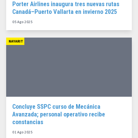
Porter Airlines inaugura tres nuevas rutas
Canadá–Puerto Vallarta en invierno 2025
05 Ago 2025
NAYARIT
Concluye SSPC curso de Mecánica
Avanzada; personal operativo recibe
constancias
01 Ago 2025