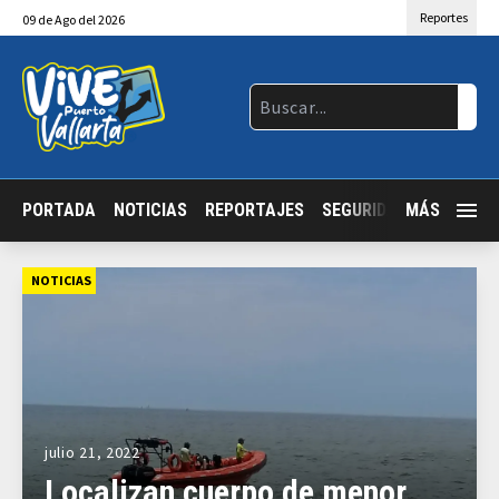
Reportes
09
de
Ago
del 2026
PORTADA
NOTICIAS
REPORTAJES
SEGURIDAD
MÁS
JALISCO
NOTICIAS
julio 21, 2022
Localizan cuerpo de menor