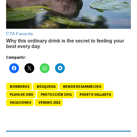
Compartir:
BOMBEROS
BÚSQUEDA
MENOR DESAPARECIDO
PLAYA DE ORO
PROTECCIÓN CIVIL
PUERTO VALLARTA
VACACIONES
VERANO 2022