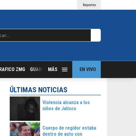
Reportes
RAFICO ZMG
GUARDIA NOCTURNA
MÁS
GUADALAJARA FOLLOW
EN VIVO
T
ÚLTIMAS NOTICIAS
Violencia alcanza a los
niños de Jalisco
Cuerpo de regidor estaba
dentro de auto con