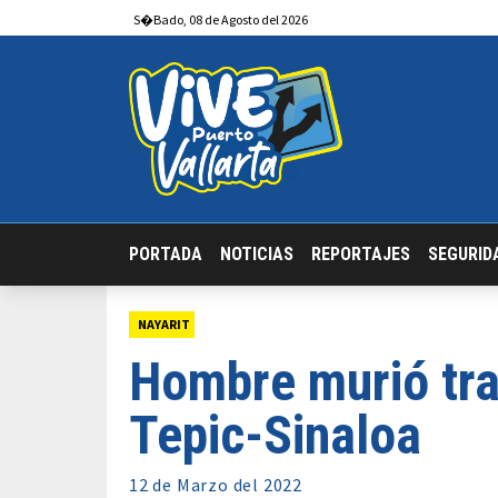
S�bado
,
08
de
Agosto
del 2026
PORTADA
NOTICIAS
REPORTAJES
SEGURID
NAYARIT
Hombre murió tra
Tepic-Sinaloa
12 de
Marzo
del 2022