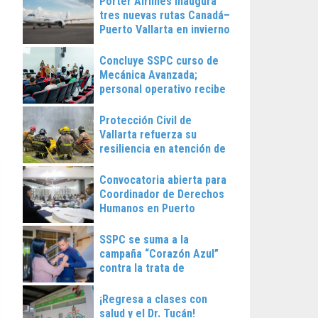
Porter Airlines inaugura
tres nuevas rutas Canadá–
Puerto Vallarta en invierno
2025
Concluye SSPC curso de
Mecánica Avanzada;
personal operativo recibe
constancias
Protección Civil de
Vallarta refuerza su
resiliencia en atención de
emergencias
Convocatoria abierta para
Coordinador de Derechos
Humanos en Puerto
Vallarta
SSPC se suma a la
campaña “Corazón Azul”
contra la trata de
personas
¡Regresa a clases con
salud y el Dr. Tucán!