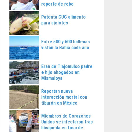
reporte de robo
Patenta CUC alimento
para ajolotes
Entre 500 y 600 ballenas
vistan la Bahía cada año
Eran de Tlajomulco padre
e hijo ahogados en
Mismaloya
Reportan nueva
interacción mortal con
tiburón en México
Miembros de Corazones
Unidos se infectaron tras
búsqueda en fosa de