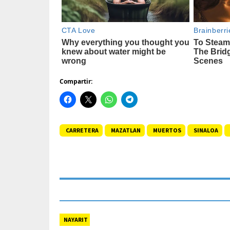
Compartir:
CARRETERA
MAZATLAN
MUERTOS
SINALOA
NAYARIT