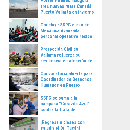
Porter Airlines inaugura
tres nuevas rutas Canadá–
Puerto Vallarta en invierno
2025
Concluye SSPC curso de
Mecánica Avanzada;
personal operativo recibe
constancias
Protección Civil de
Vallarta refuerza su
resiliencia en atención de
emergencias
Convocatoria abierta para
Coordinador de Derechos
Humanos en Puerto
Vallarta
SSPC se suma a la
campaña “Corazón Azul”
contra la trata de
personas
¡Regresa a clases con
salud y el Dr. Tucán!