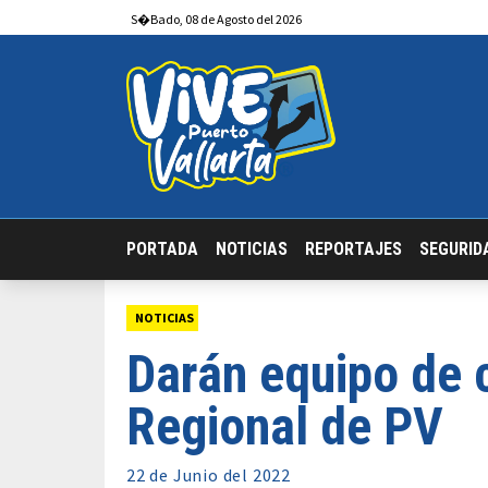
S�bado
,
08
de
Agosto
del 2026
PORTADA
NOTICIAS
REPORTAJES
SEGURID
NOTICIAS
Darán equipo de c
Regional de PV
22 de
Junio
del 2022