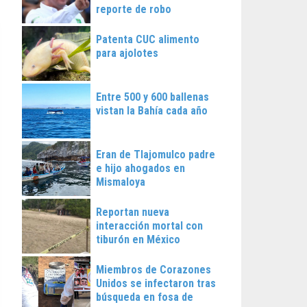
reporte de robo
Patenta CUC alimento
para ajolotes
Entre 500 y 600 ballenas
vistan la Bahía cada año
Eran de Tlajomulco padre
e hijo ahogados en
Mismaloya
Reportan nueva
interacción mortal con
tiburón en México
Miembros de Corazones
Unidos se infectaron tras
búsqueda en fosa de