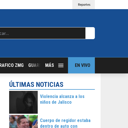
Reportes
RAFICO ZMG
GUARDIA NOCTURNA
MÁS
GUADALAJARA FOLLOW
EN VIVO
T
ÚLTIMAS NOTICIAS
Violencia alcanza a los
niños de Jalisco
Cuerpo de regidor estaba
dentro de auto con