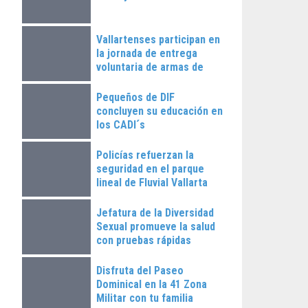
Vallartenses participan en
la jornada de entrega
voluntaria de armas de
fuego
Pequeños de DIF
concluyen su educación en
los CADI´s
Policías refuerzan la
seguridad en el parque
lineal de Fluvial Vallarta
Jefatura de la Diversidad
Sexual promueve la salud
con pruebas rápidas
Disfruta del Paseo
Dominical en la 41 Zona
Militar con tu familia