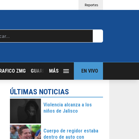
Reportes
RAFICO ZMG
GUARDIA NOCTURNA
MÁS
GUADALAJARA FOLLOW
EN VIVO
T
ÚLTIMAS NOTICIAS
Violencia alcanza a los
niños de Jalisco
Cuerpo de regidor estaba
dentro de auto con