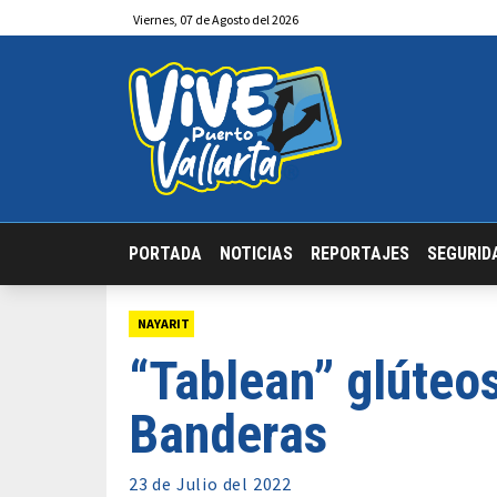
Viernes
,
07
de
Agosto
del 2026
PORTADA
NOTICIAS
REPORTAJES
SEGURID
NAYARIT
“Tablean” glúteos
Banderas
23 de
Julio
del 2022