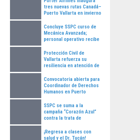
Porter Airlines inaugura
tres nuevas rutas Canadá–
Puerto Vallarta en invierno
2025
Concluye SSPC curso de
Mecánica Avanzada;
personal operativo recibe
constancias
Protección Civil de
Vallarta refuerza su
resiliencia en atención de
emergencias
Convocatoria abierta para
Coordinador de Derechos
Humanos en Puerto
Vallarta
SSPC se suma a la
campaña “Corazón Azul”
contra la trata de
personas
¡Regresa a clases con
salud y el Dr. Tucán!