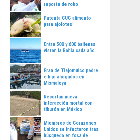
reporte de robo
Patenta CUC alimento
para ajolotes
Entre 500 y 600 ballenas
vistan la Bahía cada año
Eran de Tlajomulco padre
e hijo ahogados en
Mismaloya
Reportan nueva
interacción mortal con
tiburón en México
Miembros de Corazones
Unidos se infectaron tras
búsqueda en fosa de