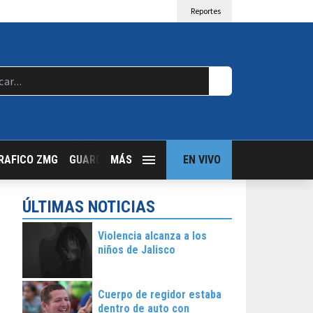
Reportes
RAFICO ZMG
GUARDIA NOCTURNA
MÁS
GUADALAJARA FOLLOW
EN VIVO
T
ÚLTIMAS NOTICIAS
Violencia alcanza a los
niños de Jalisco
Cuerpo de regidor estaba
dentro de auto con