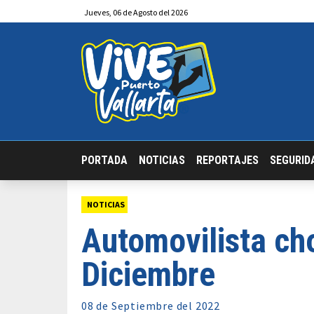
Jueves
,
06
de
Agosto
del 2026
PORTADA
NOTICIAS
REPORTAJES
SEGURID
NOTICIAS
Automovilista cho
Diciembre
08 de
Septiembre
del 2022