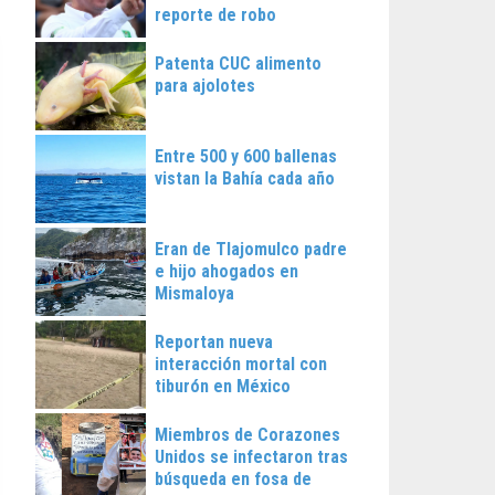
reporte de robo
Patenta CUC alimento
para ajolotes
Entre 500 y 600 ballenas
vistan la Bahía cada año
Eran de Tlajomulco padre
e hijo ahogados en
Mismaloya
Reportan nueva
interacción mortal con
tiburón en México
Miembros de Corazones
Unidos se infectaron tras
búsqueda en fosa de