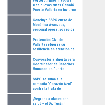
Porter Airlines inaugura
tres nuevas rutas Canadá–
Puerto Vallarta en invierno
2025
Concluye SSPC curso de
Mecánica Avanzada;
personal operativo recibe
constancias
Protección Civil de
Vallarta refuerza su
resiliencia en atención de
emergencias
Convocatoria abierta para
Coordinador de Derechos
Humanos en Puerto
Vallarta
SSPC se suma a la
campaña “Corazón Azul”
contra la trata de
personas
¡Regresa a clases con
salud y el Dr. Tucán!