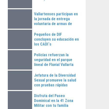
Vallartenses participan en
la jornada de entrega
voluntaria de armas de
fuego
Pequeños de DIF
concluyen su educación en
los CADI´s
Policías refuerzan la
seguridad en el parque
lineal de Fluvial Vallarta
Jefatura de la Diversidad
Sexual promueve la salud
con pruebas rápidas
Disfruta del Paseo
Dominical en la 41 Zona
Militar con tu familia