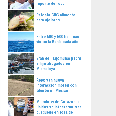
reporte de robo
Patenta CUC alimento
para ajolotes
Entre 500 y 600 ballenas
vistan la Bahía cada año
Eran de Tlajomulco padre
e hijo ahogados en
Mismaloya
Reportan nueva
interacción mortal con
tiburón en México
Miembros de Corazones
Unidos se infectaron tras
búsqueda en fosa de