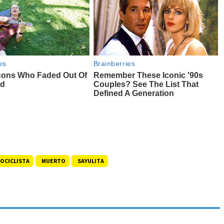
OCICLISTA
MUERTO
SAYULITA