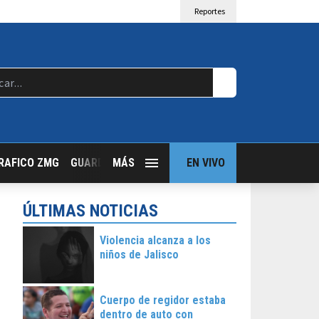
Reportes
RAFICO ZMG
GUARDIA NOCTURNA
MÁS
GUADALAJARA FOLLOW
EN VIVO
T
ÚLTIMAS NOTICIAS
Violencia alcanza a los
niños de Jalisco
Cuerpo de regidor estaba
dentro de auto con