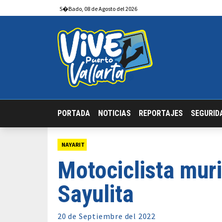
S�bado
,
08
de
Agosto
del 2026
PORTADA
NOTICIAS
REPORTAJES
SEGURID
NAYARIT
Motociclista mur
Sayulita
20 de
Septiembre
del 2022