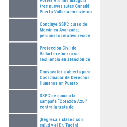
Porter Airlines inaugura
tres nuevas rutas Canadá–
Puerto Vallarta en invierno
2025
Concluye SSPC curso de
Mecánica Avanzada;
personal operativo recibe
constancias
Protección Civil de
Vallarta refuerza su
resiliencia en atención de
emergencias
Convocatoria abierta para
Coordinador de Derechos
Humanos en Puerto
Vallarta
SSPC se suma a la
campaña “Corazón Azul”
contra la trata de
personas
¡Regresa a clases con
salud y el Dr. Tucán!