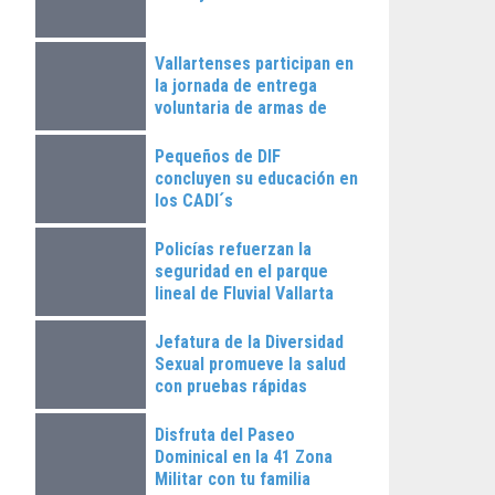
Vallartenses participan en
la jornada de entrega
voluntaria de armas de
fuego
Pequeños de DIF
concluyen su educación en
los CADI´s
Policías refuerzan la
seguridad en el parque
lineal de Fluvial Vallarta
Jefatura de la Diversidad
Sexual promueve la salud
con pruebas rápidas
Disfruta del Paseo
Dominical en la 41 Zona
Militar con tu familia