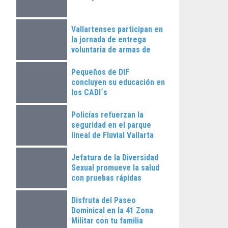
Vallartenses participan en
la jornada de entrega
voluntaria de armas de
fuego
Pequeños de DIF
concluyen su educación en
los CADI´s
Policías refuerzan la
seguridad en el parque
lineal de Fluvial Vallarta
Jefatura de la Diversidad
Sexual promueve la salud
con pruebas rápidas
Disfruta del Paseo
Dominical en la 41 Zona
Militar con tu familia