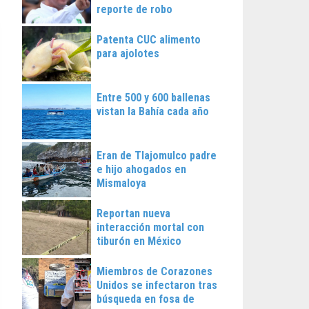
reporte de robo
Patenta CUC alimento
para ajolotes
Entre 500 y 600 ballenas
vistan la Bahía cada año
Eran de Tlajomulco padre
e hijo ahogados en
Mismaloya
Reportan nueva
interacción mortal con
tiburón en México
Miembros de Corazones
Unidos se infectaron tras
búsqueda en fosa de