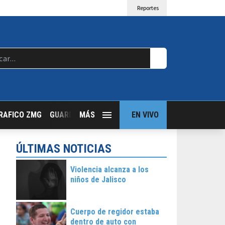
Reportes
RAFICO ZMG
GUARDIA NOCTURNA
MÁS
GUADALAJARA FOLLOW
EN VIVO
T
ÚLTIMAS NOTICIAS
Violencia alcanza a los
niños de Jalisco
Cuerpo de regidor estaba
dentro de auto con