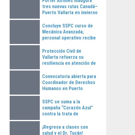
Porter Airlines inaugura
tres nuevas rutas Canadá–
Puerto Vallarta en invierno
2025
Concluye SSPC curso de
Mecánica Avanzada;
personal operativo recibe
constancias
Protección Civil de
Vallarta refuerza su
resiliencia en atención de
emergencias
Convocatoria abierta para
Coordinador de Derechos
Humanos en Puerto
Vallarta
SSPC se suma a la
campaña “Corazón Azul”
contra la trata de
personas
¡Regresa a clases con
salud y el Dr. Tucán!