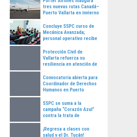
Porter Airlines inaugura
tres nuevas rutas Canadá–
Puerto Vallarta en invierno
2025
Concluye SSPC curso de
Mecánica Avanzada;
personal operativo recibe
constancias
Protección Civil de
Vallarta refuerza su
resiliencia en atención de
emergencias
Convocatoria abierta para
Coordinador de Derechos
Humanos en Puerto
Vallarta
SSPC se suma a la
campaña “Corazón Azul”
contra la trata de
personas
¡Regresa a clases con
salud y el Dr. Tucán!