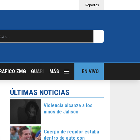
Reportes
RAFICO ZMG
GUARDIA NOCTURNA
MÁS
GUADALAJARA FOLLOW
EN VIVO
T
ÚLTIMAS NOTICIAS
Violencia alcanza a los
niños de Jalisco
Cuerpo de regidor estaba
dentro de auto con