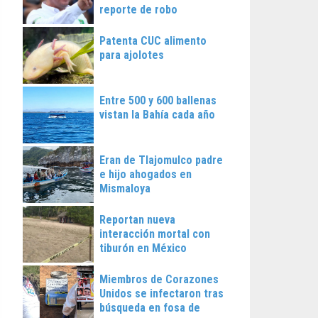
reporte de robo
Patenta CUC alimento
para ajolotes
Entre 500 y 600 ballenas
vistan la Bahía cada año
Eran de Tlajomulco padre
e hijo ahogados en
Mismaloya
Reportan nueva
interacción mortal con
tiburón en México
Miembros de Corazones
Unidos se infectaron tras
búsqueda en fosa de