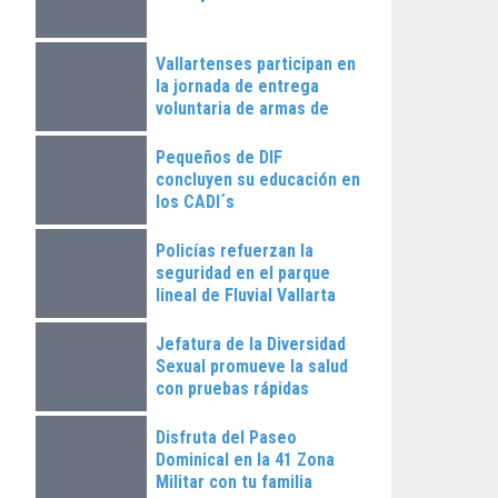
Vallartenses participan en
la jornada de entrega
voluntaria de armas de
fuego
Pequeños de DIF
concluyen su educación en
los CADI´s
Policías refuerzan la
seguridad en el parque
lineal de Fluvial Vallarta
Jefatura de la Diversidad
Sexual promueve la salud
con pruebas rápidas
Disfruta del Paseo
Dominical en la 41 Zona
Militar con tu familia