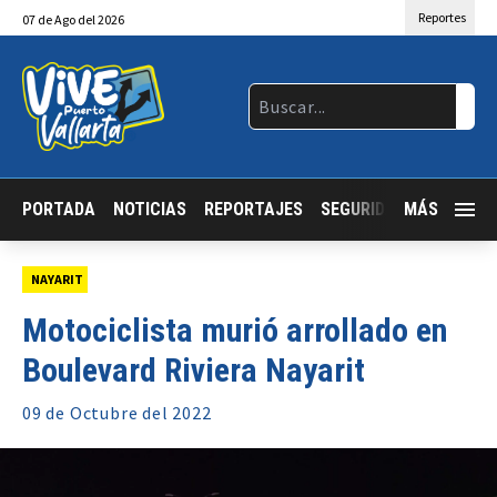
Reportes
07
de
Ago
del 2026
PORTADA
NOTICIAS
REPORTAJES
SEGURIDAD
MÁS
JALISCO
NAYARIT
Motociclista murió arrollado en
Boulevard Riviera Nayarit
09 de
Octubre
del 2022