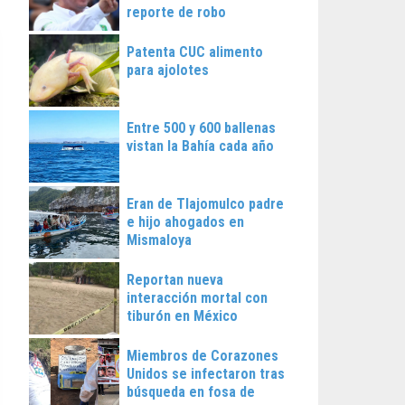
reporte de robo
Patenta CUC alimento
para ajolotes
Entre 500 y 600 ballenas
vistan la Bahía cada año
Eran de Tlajomulco padre
e hijo ahogados en
Mismaloya
Reportan nueva
interacción mortal con
tiburón en México
Miembros de Corazones
Unidos se infectaron tras
búsqueda en fosa de