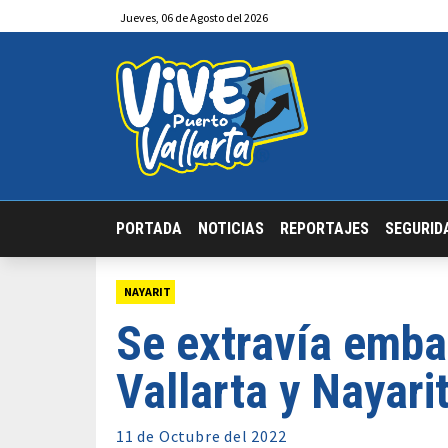
Jueves
,
06
de
Agosto
del 2026
PORTADA
NOTICIAS
REPORTAJES
SEGURID
NAYARIT
Se extravía emba
Vallarta y Nayari
11 de
Octubre
del 2022