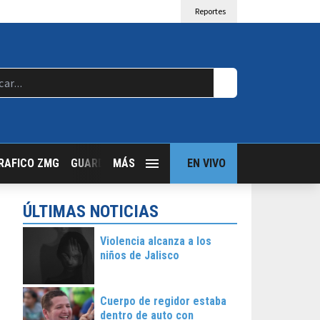
Reportes
RAFICO ZMG
GUARDIA NOCTURNA
MÁS
GUADALAJARA FOLLOW
EN VIVO
T
ÚLTIMAS NOTICIAS
Violencia alcanza a los
niños de Jalisco
Cuerpo de regidor estaba
dentro de auto con