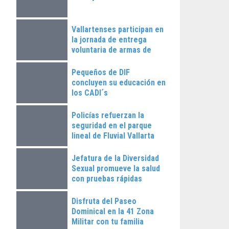
Vallartenses participan en
la jornada de entrega
voluntaria de armas de
fuego
Pequeños de DIF
concluyen su educación en
los CADI´s
Policías refuerzan la
seguridad en el parque
lineal de Fluvial Vallarta
Jefatura de la Diversidad
Sexual promueve la salud
con pruebas rápidas
Disfruta del Paseo
Dominical en la 41 Zona
Militar con tu familia