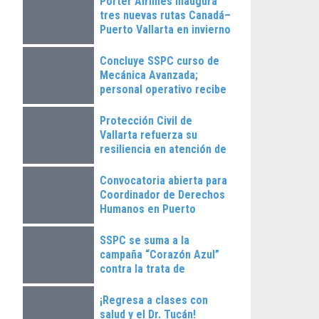
Porter Airlines inaugura
tres nuevas rutas Canadá–
Puerto Vallarta en invierno
2025
Concluye SSPC curso de
Mecánica Avanzada;
personal operativo recibe
constancias
Protección Civil de
Vallarta refuerza su
resiliencia en atención de
emergencias
Convocatoria abierta para
Coordinador de Derechos
Humanos en Puerto
Vallarta
SSPC se suma a la
campaña “Corazón Azul”
contra la trata de
personas
¡Regresa a clases con
salud y el Dr. Tucán!