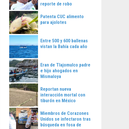
reporte de robo
Patenta CUC alimento
para ajolotes
Entre 500 y 600 ballenas
vistan la Bahía cada año
Eran de Tlajomulco padre
e hijo ahogados en
Mismaloya
Reportan nueva
interacción mortal con
tiburón en México
Miembros de Corazones
Unidos se infectaron tras
búsqueda en fosa de