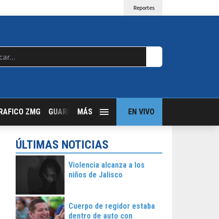
Reportes
RAFICO ZMG
GUARDIA NOCTURNA
MÁS
GUADALAJARA FOLLOW
EN VIVO
T
ÚLTIMAS NOTICIAS
Violencia alcanza a los
niños de Jalisco
Cuerpo de regidor estaba
dentro de auto con