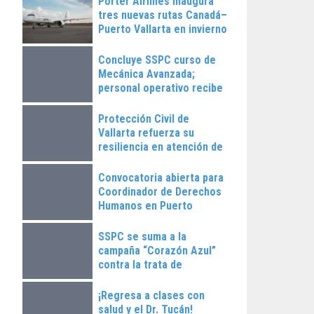
Porter Airlines inaugura
tres nuevas rutas Canadá–
Puerto Vallarta en invierno
2025
Concluye SSPC curso de
Mecánica Avanzada;
personal operativo recibe
constancias
Protección Civil de
Vallarta refuerza su
resiliencia en atención de
emergencias
Convocatoria abierta para
Coordinador de Derechos
Humanos en Puerto
Vallarta
SSPC se suma a la
campaña “Corazón Azul”
contra la trata de
personas
¡Regresa a clases con
salud y el Dr. Tucán!