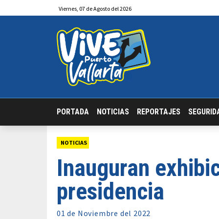
Viernes
,
07
de
Agosto
del 2026
PORTADA
NOTICIAS
REPORTAJES
SEGURID
NOTICIAS
Inauguran exhibic
presidencia
01 de
Noviembre
del 2022