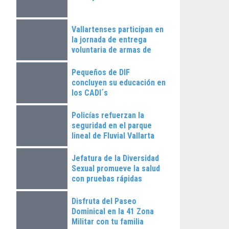
Vallartenses participan en
la jornada de entrega
voluntaria de armas de
fuego
Pequeños de DIF
concluyen su educación en
los CADI´s
Policías refuerzan la
seguridad en el parque
lineal de Fluvial Vallarta
Jefatura de la Diversidad
Sexual promueve la salud
con pruebas rápidas
Disfruta del Paseo
Dominical en la 41 Zona
Militar con tu familia