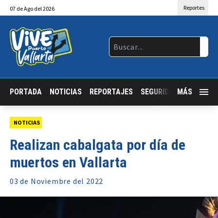
Reportes
07
de
Ago
del 2026
PORTADA
NOTICIAS
REPORTAJES
SEGURIDAD
MÁS
JALISCO
NOTICIAS
Realizan cabalgata por día de
muertos en Vallarta
03 de
Noviembre
del 2022