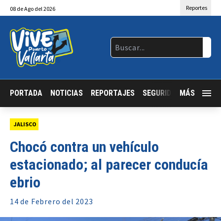
Reportes
08
de
Ago
del 2026
PORTADA
NOTICIAS
REPORTAJES
SEGURIDAD
MÁS
JALISCO
JALISCO
Chocó contra un vehículo
estacionado; al parecer conducía
ebrio
14 de
Febrero
del 2023