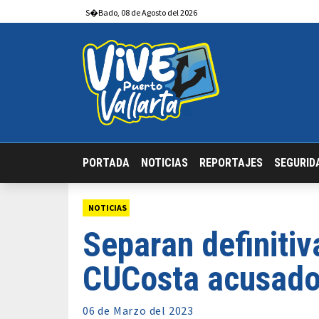
S�bado
,
08
de
Agosto
del 2026
PORTADA
NOTICIAS
REPORTAJES
SEGURID
NOTICIAS
Separan definiti
CUCosta acusado 
06 de
Marzo
del 2023