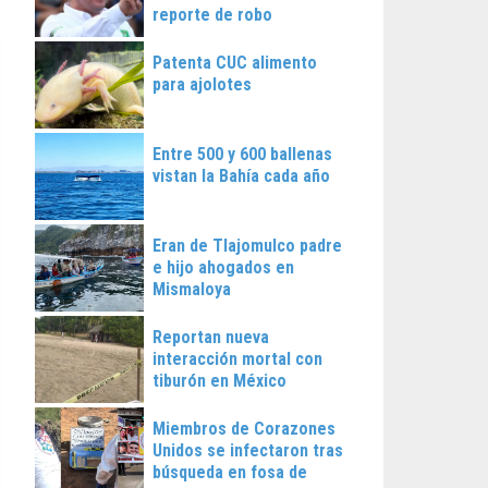
reporte de robo
Patenta CUC alimento
para ajolotes
Entre 500 y 600 ballenas
vistan la Bahía cada año
Eran de Tlajomulco padre
e hijo ahogados en
Mismaloya
Reportan nueva
interacción mortal con
tiburón en México
Miembros de Corazones
Unidos se infectaron tras
búsqueda en fosa de