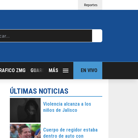
Reportes
RAFICO ZMG
GUARDIA NOCTURNA
MÁS
GUADALAJARA FOLLOW
EN VIVO
T
ÚLTIMAS NOTICIAS
Violencia alcanza a los
niños de Jalisco
Cuerpo de regidor estaba
dentro de auto con