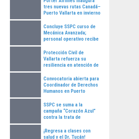
Porter Airlines inaugura
tres nuevas rutas Canadá–
Puerto Vallarta en invierno
2025
Concluye SSPC curso de
Mecánica Avanzada;
personal operativo recibe
constancias
Protección Civil de
Vallarta refuerza su
resiliencia en atención de
emergencias
Convocatoria abierta para
Coordinador de Derechos
Humanos en Puerto
Vallarta
SSPC se suma a la
campaña “Corazón Azul”
contra la trata de
personas
¡Regresa a clases con
salud y el Dr. Tucán!