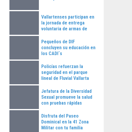
Vallartenses participan en
la jornada de entrega
voluntaria de armas de
fuego
Pequeños de DIF
concluyen su educación en
los CADI´s
Policías refuerzan la
seguridad en el parque
lineal de Fluvial Vallarta
Jefatura de la Diversidad
Sexual promueve la salud
con pruebas rápidas
Disfruta del Paseo
Dominical en la 41 Zona
Militar con tu familia