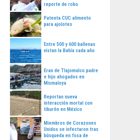
reporte de robo
Patenta CUC alimento
para ajolotes
Entre 500 y 600 ballenas
vistan la Bahía cada año
Eran de Tlajomulco padre
e hijo ahogados en
Mismaloya
Reportan nueva
interacción mortal con
tiburón en México
Miembros de Corazones
Unidos se infectaron tras
búsqueda en fosa de