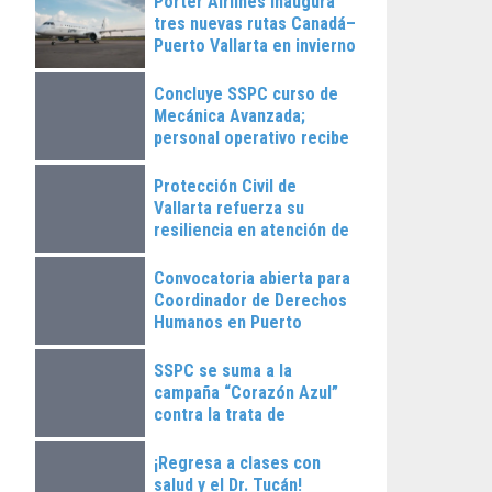
Porter Airlines inaugura
tres nuevas rutas Canadá–
Puerto Vallarta en invierno
2025
Concluye SSPC curso de
Mecánica Avanzada;
personal operativo recibe
constancias
Protección Civil de
Vallarta refuerza su
resiliencia en atención de
emergencias
Convocatoria abierta para
Coordinador de Derechos
Humanos en Puerto
Vallarta
SSPC se suma a la
campaña “Corazón Azul”
contra la trata de
personas
¡Regresa a clases con
salud y el Dr. Tucán!