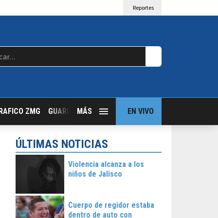
Reportes
RAFICO ZMG
GUARDIA NOCTURNA
MÁS
GUADALAJARA FOLLOW
EN VIVO
T
ÚLTIMAS NOTICIAS
Violencia alcanza a los
niños de Jalisco
Cuerpo de regidor estaba
dentro de auto con