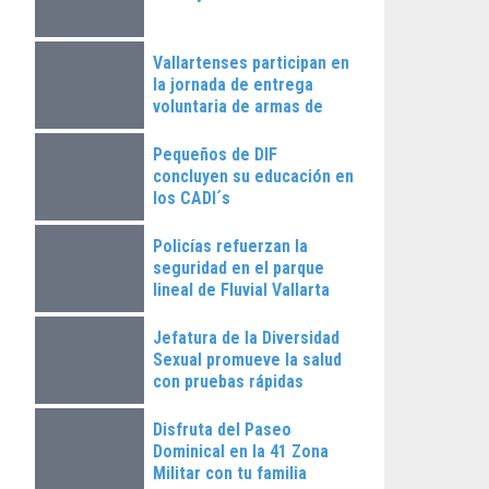
Vallartenses participan en
la jornada de entrega
voluntaria de armas de
fuego
Pequeños de DIF
concluyen su educación en
los CADI´s
Policías refuerzan la
seguridad en el parque
lineal de Fluvial Vallarta
Jefatura de la Diversidad
Sexual promueve la salud
con pruebas rápidas
Disfruta del Paseo
Dominical en la 41 Zona
Militar con tu familia