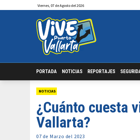
Viernes
,
07
de
Agosto
del 2026
PORTADA
NOTICIAS
REPORTAJES
SEGURID
NOTICIAS
¿Cuánto cuesta v
Vallarta?
07 de
Marzo
del 2023