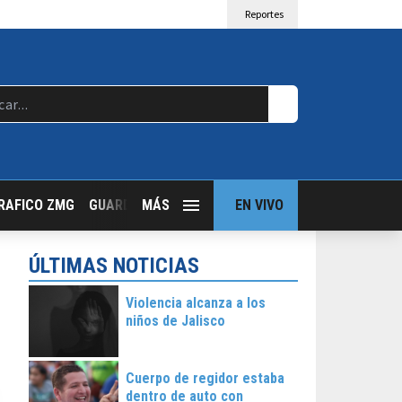
Reportes
RAFICO ZMG
GUARDIA NOCTURNA
MÁS
GUADALAJARA FOLLOW
EN VIVO
T
ÚLTIMAS NOTICIAS
Violencia alcanza a los
niños de Jalisco
Cuerpo de regidor estaba
dentro de auto con