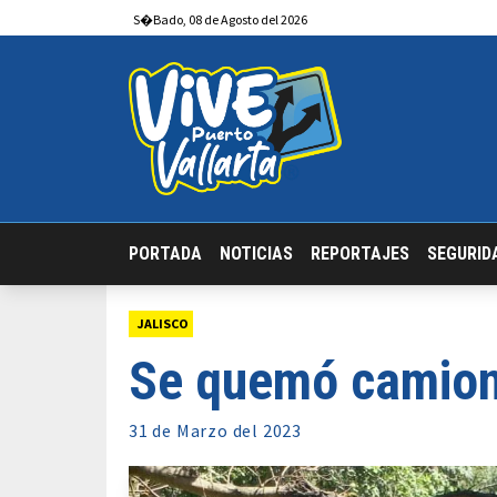
S�bado
,
08
de
Agosto
del 2026
PORTADA
NOTICIAS
REPORTAJES
SEGURID
JALISCO
Se quemó camione
31 de
Marzo
del 2023