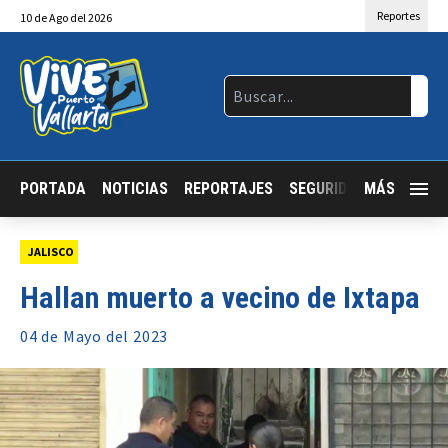
Reportes
10
de
Ago
del 2026
PORTADA
NOTICIAS
REPORTAJES
SEGURIDAD
MÁS
JALISCO
JALISCO
Hallan muerto a vecino de Ixtapa
04 de
Mayo
del 2023