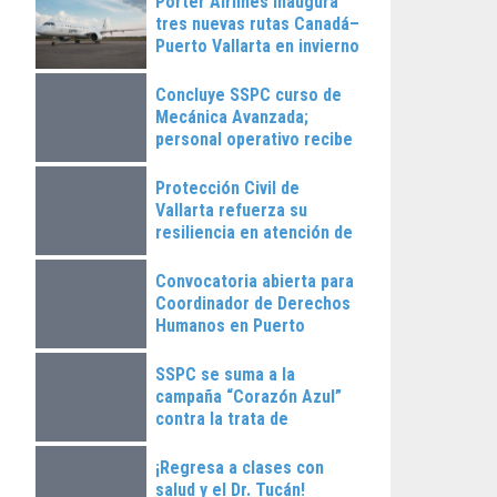
Porter Airlines inaugura
tres nuevas rutas Canadá–
Puerto Vallarta en invierno
2025
Concluye SSPC curso de
Mecánica Avanzada;
personal operativo recibe
constancias
Protección Civil de
Vallarta refuerza su
resiliencia en atención de
emergencias
Convocatoria abierta para
Coordinador de Derechos
Humanos en Puerto
Vallarta
SSPC se suma a la
campaña “Corazón Azul”
contra la trata de
personas
¡Regresa a clases con
salud y el Dr. Tucán!