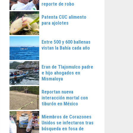
reporte de robo
Patenta CUC alimento
para ajolotes
Entre 500 y 600 ballenas
vistan la Bahía cada año
Eran de Tlajomulco padre
e hijo ahogados en
Mismaloya
Reportan nueva
interacción mortal con
tiburón en México
Miembros de Corazones
Unidos se infectaron tras
búsqueda en fosa de