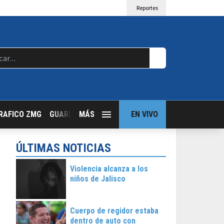
Reportes
RAFICO ZMG
GUARDIA NOCTURNA
MÁS
GUADALAJARA FOLLOW
EN VIVO
T
ÚLTIMAS NOTICIAS
Violencia alcanza a los
niños de Jalisco
Cuerpo de regidor estaba
dentro de auto con