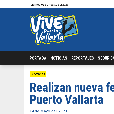
Viernes
,
07
de
Agosto
del 2026
PORTADA
NOTICIAS
REPORTAJES
SEGURID
NOTICIAS
Realizan nueva f
Puerto Vallarta
14 de
Mayo
del 2023