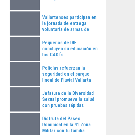
Vallartenses participan en
la jornada de entrega
voluntaria de armas de
fuego
Pequeños de DIF
concluyen su educación en
los CADI´s
Policías refuerzan la
seguridad en el parque
lineal de Fluvial Vallarta
Jefatura de la Diversidad
Sexual promueve la salud
con pruebas rápidas
Disfruta del Paseo
Dominical en la 41 Zona
Militar con tu familia