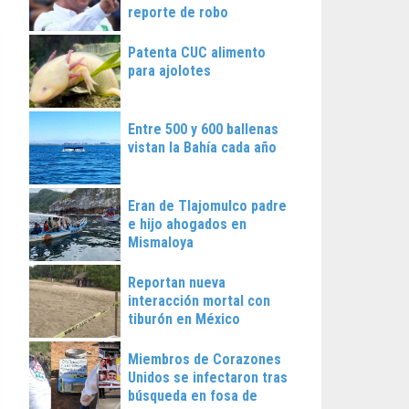
reporte de robo
Patenta CUC alimento
para ajolotes
Entre 500 y 600 ballenas
vistan la Bahía cada año
Eran de Tlajomulco padre
e hijo ahogados en
Mismaloya
Reportan nueva
interacción mortal con
tiburón en México
Miembros de Corazones
Unidos se infectaron tras
búsqueda en fosa de