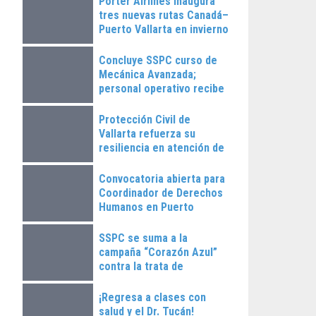
Porter Airlines inaugura
tres nuevas rutas Canadá–
Puerto Vallarta en invierno
2025
Concluye SSPC curso de
Mecánica Avanzada;
personal operativo recibe
constancias
Protección Civil de
Vallarta refuerza su
resiliencia en atención de
emergencias
Convocatoria abierta para
Coordinador de Derechos
Humanos en Puerto
Vallarta
SSPC se suma a la
campaña “Corazón Azul”
contra la trata de
personas
¡Regresa a clases con
salud y el Dr. Tucán!