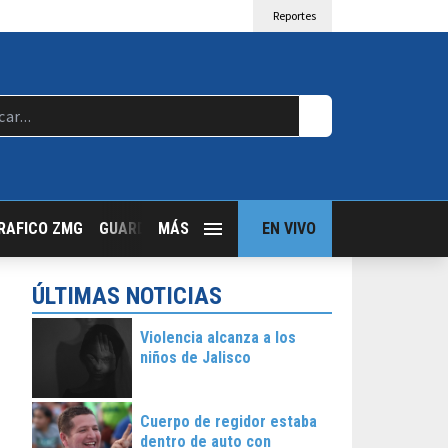
Reportes
RAFICO ZMG
GUARDIA NOCTURNA
MÁS
GUADALAJARA FOLLOW
EN VIVO
T
ÚLTIMAS NOTICIAS
Violencia alcanza a los
niños de Jalisco
Cuerpo de regidor estaba
dentro de auto con