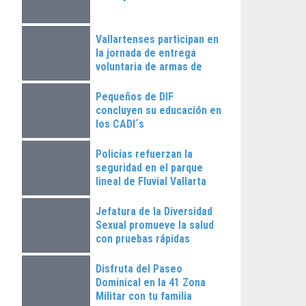
Vallartenses participan en
la jornada de entrega
voluntaria de armas de
fuego
Pequeños de DIF
concluyen su educación en
los CADI´s
Policías refuerzan la
seguridad en el parque
lineal de Fluvial Vallarta
Jefatura de la Diversidad
Sexual promueve la salud
con pruebas rápidas
Disfruta del Paseo
Dominical en la 41 Zona
Militar con tu familia