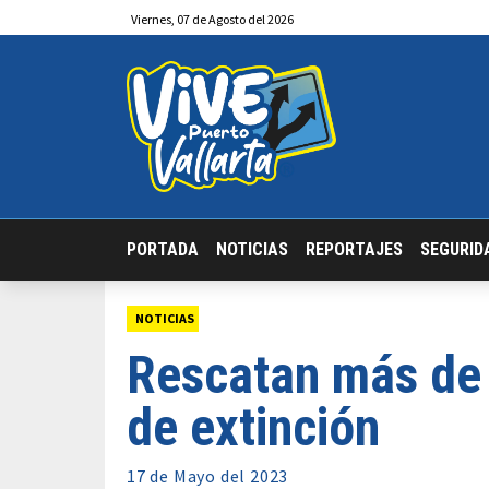
Viernes
,
07
de
Agosto
del 2026
PORTADA
NOTICIAS
REPORTAJES
SEGURID
NOTICIAS
Rescatan más de 
de extinción
17 de
Mayo
del 2023