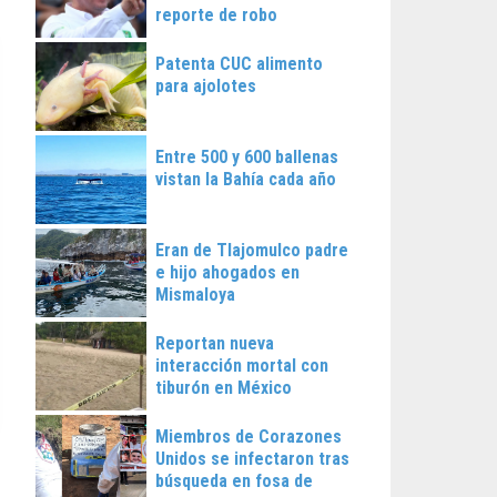
reporte de robo
Patenta CUC alimento
para ajolotes
Entre 500 y 600 ballenas
vistan la Bahía cada año
Eran de Tlajomulco padre
e hijo ahogados en
Mismaloya
Reportan nueva
interacción mortal con
tiburón en México
Miembros de Corazones
Unidos se infectaron tras
búsqueda en fosa de