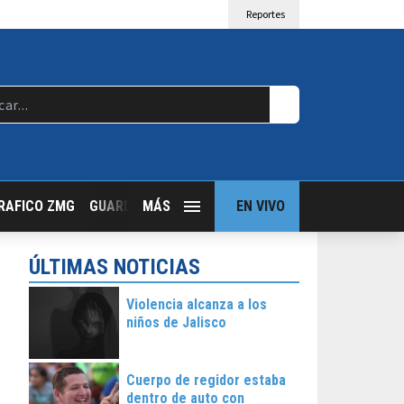
Reportes
RAFICO ZMG
GUARDIA NOCTURNA
MÁS
GUADALAJARA FOLLOW
EN VIVO
T
ÚLTIMAS NOTICIAS
Violencia alcanza a los
niños de Jalisco
Cuerpo de regidor estaba
dentro de auto con