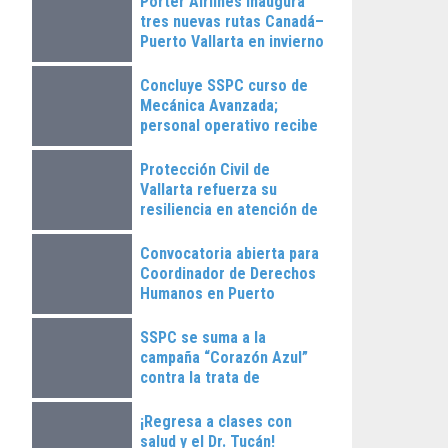
Porter Airlines inaugura
tres nuevas rutas Canadá–
Puerto Vallarta en invierno
2025
Concluye SSPC curso de
Mecánica Avanzada;
personal operativo recibe
constancias
Protección Civil de
Vallarta refuerza su
resiliencia en atención de
emergencias
Convocatoria abierta para
Coordinador de Derechos
Humanos en Puerto
Vallarta
SSPC se suma a la
campaña “Corazón Azul”
contra la trata de
personas
¡Regresa a clases con
salud y el Dr. Tucán!