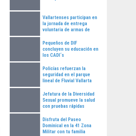
Vallartenses participan en
la jornada de entrega
voluntaria de armas de
fuego
Pequeños de DIF
concluyen su educación en
los CADI´s
Policías refuerzan la
seguridad en el parque
lineal de Fluvial Vallarta
Jefatura de la Diversidad
Sexual promueve la salud
con pruebas rápidas
Disfruta del Paseo
Dominical en la 41 Zona
Militar con tu familia