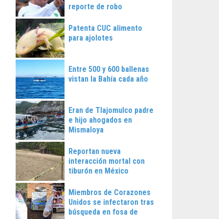
reporte de robo
Patenta CUC alimento
para ajolotes
Entre 500 y 600 ballenas
vistan la Bahía cada año
Eran de Tlajomulco padre
e hijo ahogados en
Mismaloya
Reportan nueva
interacción mortal con
tiburón en México
Miembros de Corazones
Unidos se infectaron tras
búsqueda en fosa de