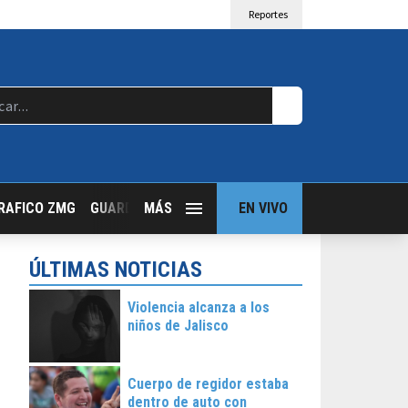
Reportes
RAFICO ZMG
GUARDIA NOCTURNA
MÁS
GUADALAJARA FOLLOW
EN VIVO
T
ÚLTIMAS NOTICIAS
Violencia alcanza a los
niños de Jalisco
Cuerpo de regidor estaba
dentro de auto con