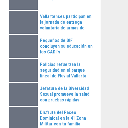
Vallartenses participan en
la jornada de entrega
voluntaria de armas de
fuego
Pequeños de DIF
concluyen su educación en
los CADI´s
Policías refuerzan la
seguridad en el parque
lineal de Fluvial Vallarta
Jefatura de la Diversidad
Sexual promueve la salud
con pruebas rápidas
Disfruta del Paseo
Dominical en la 41 Zona
Militar con tu familia