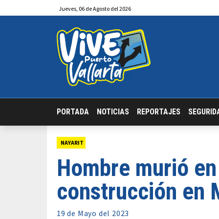
Jueves
,
06
de
Agosto
del 2026
PORTADA
NOTICIAS
REPORTAJES
SEGURID
NAYARIT
Hombre murió en 
construcción en 
19 de
Mayo
del 2023