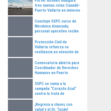
Porter Airlines inaugura
tres nuevas rutas Canadá–
Puerto Vallarta en invierno
2025
Concluye SSPC curso de
Mecánica Avanzada;
personal operativo recibe
constancias
Protección Civil de
Vallarta refuerza su
resiliencia en atención de
emergencias
Convocatoria abierta para
Coordinador de Derechos
Humanos en Puerto
Vallarta
SSPC se suma a la
campaña “Corazón Azul”
contra la trata de
personas
¡Regresa a clases con
salud y el Dr. Tucán!