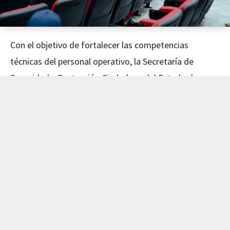
Con el objetivo de fortalecer las competencias
técnicas del personal operativo, la Secretaría de
Seguridad y Protección Ciudadana del Estado de
Nayarit concluyó este día el curso de Mecánica
Avanzada, impartido en coordinación con el Instituto
de Capacitación para el Trabajo del Estado de Nayarit
(ICATEN).
El evento fue encabezado por el Secretario de
Seguridad y Protección Ciudadana, Dr. Manases
Langarica Verdín, y la directora general del ICATEN,
Lic. Sofía Del Carmen Castañeda Jiménez, quienes