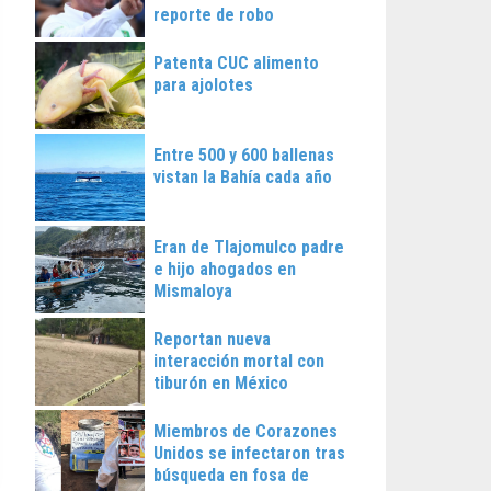
reporte de robo
Patenta CUC alimento
para ajolotes
Entre 500 y 600 ballenas
vistan la Bahía cada año
Eran de Tlajomulco padre
e hijo ahogados en
Mismaloya
Reportan nueva
interacción mortal con
tiburón en México
Miembros de Corazones
Unidos se infectaron tras
búsqueda en fosa de