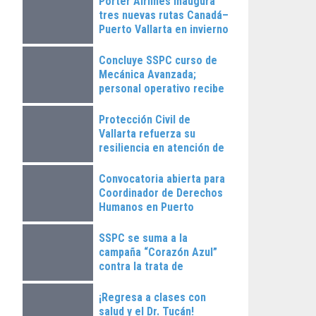
Porter Airlines inaugura
tres nuevas rutas Canadá–
Puerto Vallarta en invierno
2025
Concluye SSPC curso de
Mecánica Avanzada;
personal operativo recibe
constancias
Protección Civil de
Vallarta refuerza su
resiliencia en atención de
emergencias
Convocatoria abierta para
Coordinador de Derechos
Humanos en Puerto
Vallarta
SSPC se suma a la
campaña “Corazón Azul”
contra la trata de
personas
¡Regresa a clases con
salud y el Dr. Tucán!