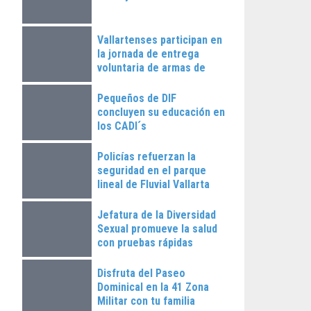
Vallartenses participan en
la jornada de entrega
voluntaria de armas de
fuego
Pequeños de DIF
concluyen su educación en
los CADI´s
Policías refuerzan la
seguridad en el parque
lineal de Fluvial Vallarta
Jefatura de la Diversidad
Sexual promueve la salud
con pruebas rápidas
Disfruta del Paseo
Dominical en la 41 Zona
Militar con tu familia