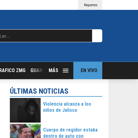
Reportes
RAFICO ZMG
GUARDIA NOCTURNA
MÁS
GUADALAJARA FOLLOW
EN VIVO
T
ÚLTIMAS NOTICIAS
Violencia alcanza a los
niños de Jalisco
Cuerpo de regidor estaba
dentro de auto con