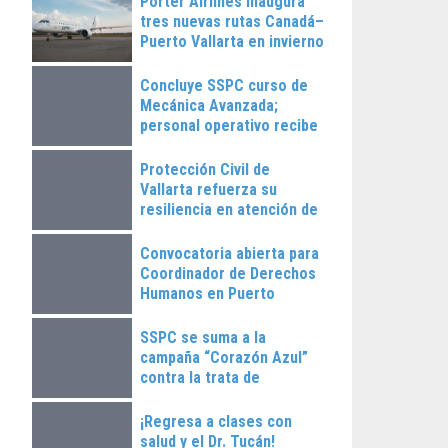
Porter Airlines inaugura
tres nuevas rutas Canadá–
Puerto Vallarta en invierno
2025
Concluye SSPC curso de
Mecánica Avanzada;
personal operativo recibe
constancias
Protección Civil de
Vallarta refuerza su
resiliencia en atención de
emergencias
Convocatoria abierta para
Coordinador de Derechos
Humanos en Puerto
Vallarta
SSPC se suma a la
campaña “Corazón Azul”
contra la trata de
personas
¡Regresa a clases con
salud y el Dr. Tucán!