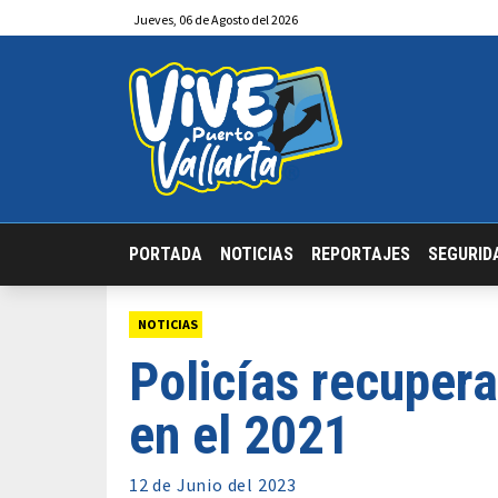
Jueves
,
06
de
Agosto
del 2026
PORTADA
NOTICIAS
REPORTAJES
SEGURID
NOTICIAS
Policías recuper
en el 2021
12 de
Junio
del 2023