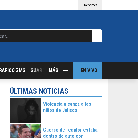
Reportes
RAFICO ZMG
GUARDIA NOCTURNA
MÁS
GUADALAJARA FOLLOW
EN VIVO
T
ÚLTIMAS NOTICIAS
Violencia alcanza a los
niños de Jalisco
Cuerpo de regidor estaba
dentro de auto con