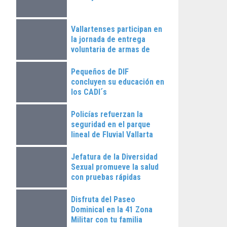
Vallartenses participan en
la jornada de entrega
voluntaria de armas de
fuego
Pequeños de DIF
concluyen su educación en
los CADI´s
Policías refuerzan la
seguridad en el parque
lineal de Fluvial Vallarta
Jefatura de la Diversidad
Sexual promueve la salud
con pruebas rápidas
Disfruta del Paseo
Dominical en la 41 Zona
Militar con tu familia