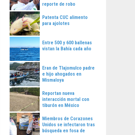
reporte de robo
Patenta CUC alimento
para ajolotes
Entre 500 y 600 ballenas
vistan la Bahía cada año
Eran de Tlajomulco padre
e hijo ahogados en
Mismaloya
Reportan nueva
interacción mortal con
tiburón en México
Miembros de Corazones
Unidos se infectaron tras
búsqueda en fosa de