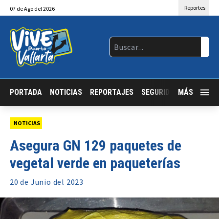
Reportes
07
de
Ago
del 2026
PORTADA
NOTICIAS
REPORTAJES
SEGURIDAD
MÁS
JALISCO
NOTICIAS
Asegura GN 129 paquetes de
vegetal verde en paqueterías
20 de
Junio
del 2023