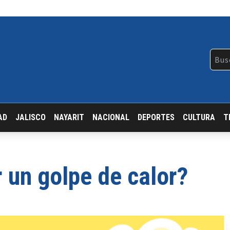
AD
JALISCO
NAYARIT
NACIONAL
DEPORTES
CULTURA
T
 un golpe de calor?