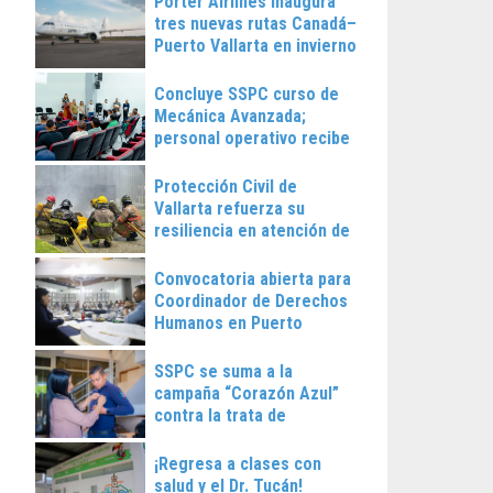
Porter Airlines inaugura
tres nuevas rutas Canadá–
Puerto Vallarta en invierno
2025
Concluye SSPC curso de
Mecánica Avanzada;
personal operativo recibe
constancias
Protección Civil de
Vallarta refuerza su
resiliencia en atención de
emergencias
Convocatoria abierta para
Coordinador de Derechos
Humanos en Puerto
Vallarta
SSPC se suma a la
campaña “Corazón Azul”
contra la trata de
personas
¡Regresa a clases con
salud y el Dr. Tucán!