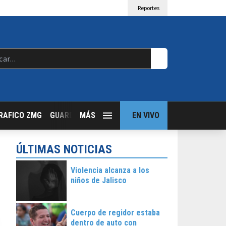
Reportes
RAFICO ZMG
GUARDIA NOCTURNA
MÁS
GUADALAJARA FOLLOW
EN VIVO
T
ÚLTIMAS NOTICIAS
Violencia alcanza a los
niños de Jalisco
Cuerpo de regidor estaba
dentro de auto con