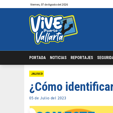
Viernes
,
07
de
Agosto
del 2026
PORTADA
NOTICIAS
REPORTAJES
SEGURID
JALISCO
¿Cómo identificar
05 de
Julio
del 2023