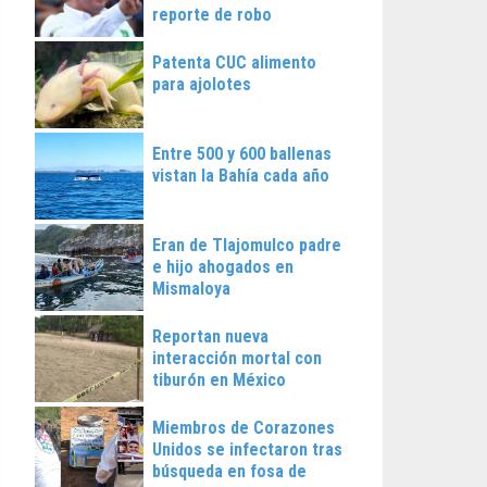
reporte de robo
Patenta CUC alimento
para ajolotes
Entre 500 y 600 ballenas
vistan la Bahía cada año
Eran de Tlajomulco padre
e hijo ahogados en
Mismaloya
Reportan nueva
interacción mortal con
tiburón en México
Miembros de Corazones
Unidos se infectaron tras
búsqueda en fosa de