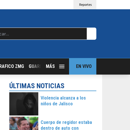
Reportes
RAFICO ZMG
GUARDIA NOCTURNA
MÁS
GUADALAJARA FOLLOW
EN VIVO
T
ÚLTIMAS NOTICIAS
Violencia alcanza a los
niños de Jalisco
Cuerpo de regidor estaba
dentro de auto con