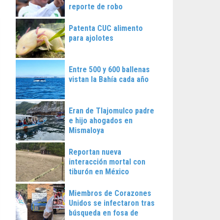
reporte de robo
Patenta CUC alimento
para ajolotes
Entre 500 y 600 ballenas
vistan la Bahía cada año
Eran de Tlajomulco padre
e hijo ahogados en
Mismaloya
Reportan nueva
interacción mortal con
tiburón en México
Miembros de Corazones
Unidos se infectaron tras
búsqueda en fosa de