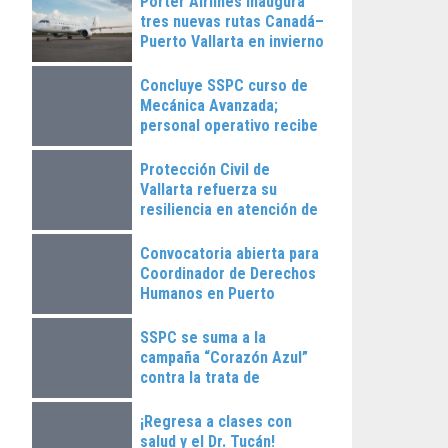
Porter Airlines inaugura
tres nuevas rutas Canadá–
Puerto Vallarta en invierno
2025
Concluye SSPC curso de
Mecánica Avanzada;
personal operativo recibe
constancias
Protección Civil de
Vallarta refuerza su
resiliencia en atención de
emergencias
Convocatoria abierta para
Coordinador de Derechos
Humanos en Puerto
Vallarta
SSPC se suma a la
campaña “Corazón Azul”
contra la trata de
personas
¡Regresa a clases con
salud y el Dr. Tucán!