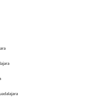
jara
lajara
ra
Guadalajara