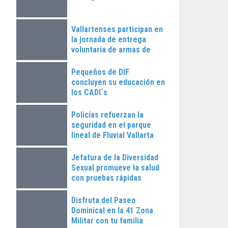
Vallartenses participan en
la jornada de entrega
voluntaria de armas de
fuego
Pequeños de DIF
concluyen su educación en
los CADI´s
Policías refuerzan la
seguridad en el parque
lineal de Fluvial Vallarta
Jefatura de la Diversidad
Sexual promueve la salud
con pruebas rápidas
Disfruta del Paseo
Dominical en la 41 Zona
Militar con tu familia