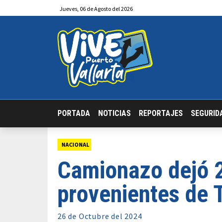
Jueves
,
06
de
Agosto
del 2026
PORTADA
NOTICIAS
REPORTAJES
SEGURID
NACIONAL
Camionazo dejó 
provenientes de 
26 de
Octubre
del 2024