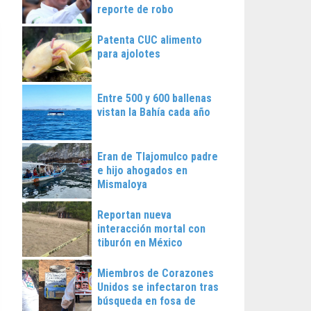
reporte de robo
Patenta CUC alimento
para ajolotes
Entre 500 y 600 ballenas
vistan la Bahía cada año
Eran de Tlajomulco padre
e hijo ahogados en
Mismaloya
Reportan nueva
interacción mortal con
tiburón en México
Miembros de Corazones
Unidos se infectaron tras
búsqueda en fosa de