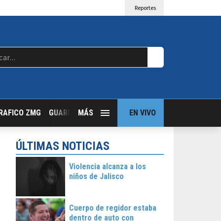
Reportes
RAFICO ZMG
GUARDIA NOCTURNA
MÁS
GUADALAJARA FOLLOW
EN VIVO
T
ÚLTIMAS NOTICIAS
Violencia alcanza a los
niños de Jalisco
Cuerpo de regidor estaba
dentro de auto con