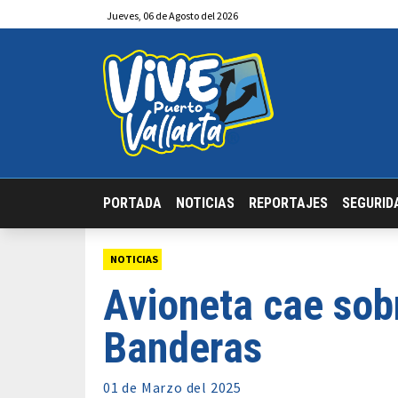
Jueves
,
06
de
Agosto
del 2026
PORTADA
NOTICIAS
REPORTAJES
SEGURID
NOTICIAS
Avioneta cae sob
Banderas
01 de
Marzo
del 2025