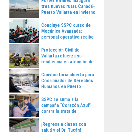
Porter Airlines inaugura
tres nuevas rutas Canadá–
Puerto Vallarta en invierno
2025
Concluye SSPC curso de
Mecánica Avanzada;
personal operativo recibe
constancias
Protección Civil de
Vallarta refuerza su
resiliencia en atención de
emergencias
Convocatoria abierta para
Coordinador de Derechos
Humanos en Puerto
Vallarta
SSPC se suma a la
campaña “Corazón Azul”
contra la trata de
personas
¡Regresa a clases con
salud y el Dr. Tucán!