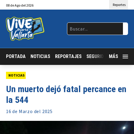
Reportes
08
de
Ago
del 2026
PORTADA
NOTICIAS
REPORTAJES
SEGURIDAD
MÁS
JALISCO
NOTICIAS
Un muerto dejó fatal percance en
la 544
16 de
Marzo
del 2025