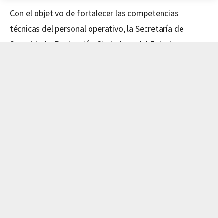
Con el objetivo de fortalecer las competencias
técnicas del personal operativo, la Secretaría de
Seguridad y Protección Ciudadana del Estado de
Nayarit concluyó este día el curso de Mecánica
Avanzada, impartido en coordinación con el Instituto
de Capacitación para el Trabajo del Estado de Nayarit
(ICATEN).
El evento fue encabezado por el Secretario de
Seguridad y Protección Ciudadana, Dr. Manases
Langarica Verdín, y la directora general del ICATEN,
Lic. Sofía Del Carmen Castañeda Jiménez, quienes
reconocieron el compromiso del personal por
actualizar sus conocimientos y mejorar su desempeño