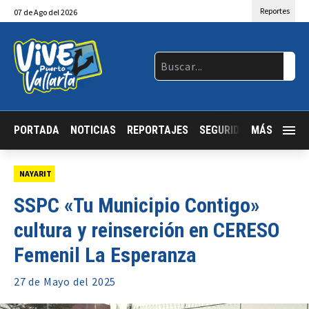
Reportes
07
de
Ago
del 2026
PORTADA
NOTICIAS
REPORTAJES
SEGURIDAD
MÁS
JALISCO
NAYARIT
SSPC «Tu Municipio Contigo»
cultura y reinserción en CERESO
Femenil La Esperanza
27 de
Mayo
del 2025