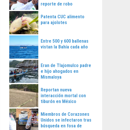
reporte de robo
Patenta CUC alimento
para ajolotes
Entre 500 y 600 ballenas
vistan la Bahía cada año
Eran de Tlajomulco padre
e hijo ahogados en
Mismaloya
Reportan nueva
interacción mortal con
tiburón en México
Miembros de Corazones
Unidos se infectaron tras
búsqueda en fosa de