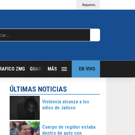
Reportes
RAFICO ZMG
GUARDIA NOCTURNA
MÁS
GUADALAJARA FOLLOW
EN VIVO
T
ÚLTIMAS NOTICIAS
Violencia alcanza a los
niños de Jalisco
Cuerpo de regidor estaba
dentro de auto con