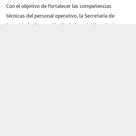
Con el objetivo de fortalecer las competencias
técnicas del personal operativo, la Secretaría de
Seguridad y Protección Ciudadana del Estado de
Nayarit concluyó este día el curso de Mecánica
Avanzada, impartido en coordinación con el Instituto
de Capacitación para el Trabajo del Estado de Nayarit
(ICATEN).
El evento fue encabezado por el Secretario de
Seguridad y Protección Ciudadana, Dr. Manases
Langarica Verdín, y la directora general del ICATEN,
Lic. Sofía Del Carmen Castañeda Jiménez, quienes
reconocieron el compromiso del personal por
actualizar sus conocimientos y mejorar su desempeño